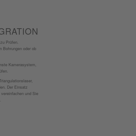
GRATION
 zu Prüfen.
on Bohrungen oder ob
denste Kamerasystem,
üfen.
riangulationslaser,
en. Der Einsatz
 vereinfachen und Sie
.