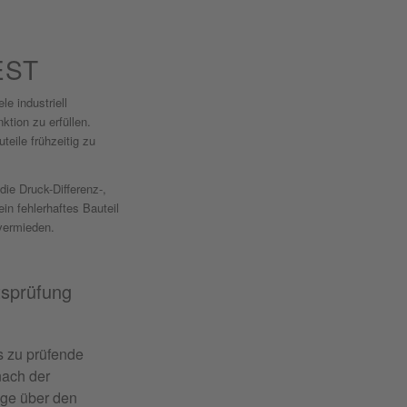
EST
e industriell
ktion zu erfüllen.
teile frühzeitig zu
die Druck-Differenz-,
in fehlerhaftes Bauteil
vermieden.
tsprüfung
s zu prüfende
nach der
ge über den