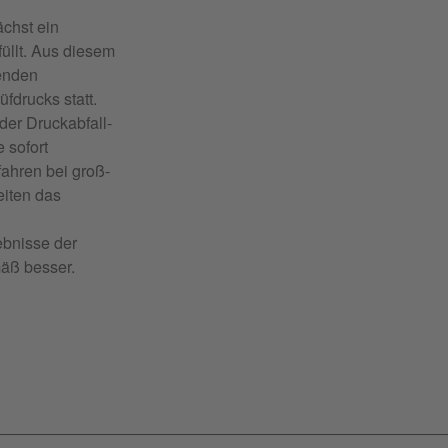
chst ein
üllt. Aus diesem
fenden
fdrucks statt.
er Druckabfall-
 sofort
fahren bei groß-
eiten das
bnisse der
äß besser.