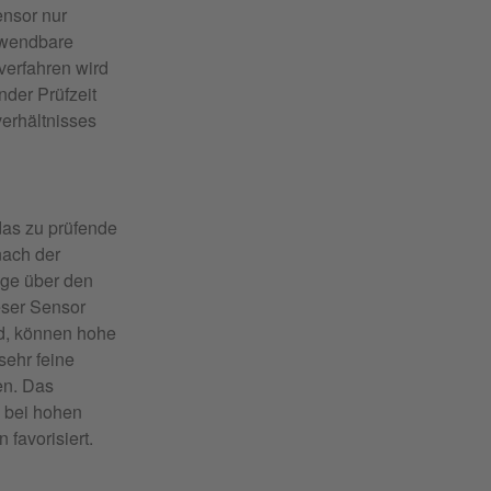
ensor nur
anwendbare
verfahren wird
nder Prüfzeit
erhältnisses
das zu prüfende
nach der
ge über den
eser Sensor
rd, können hohe
sehr feine
en. Das
b bei hohen
­favorisiert.