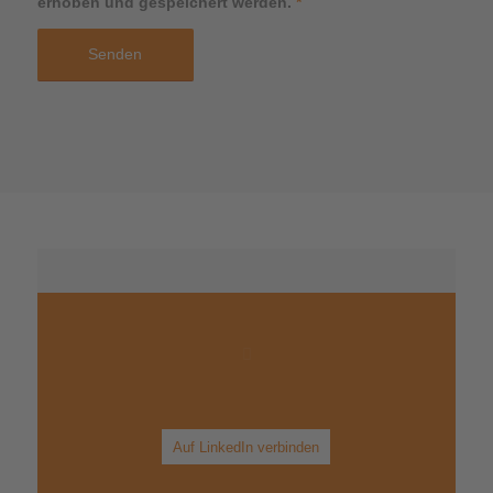
erhoben und gespeichert werden.
*
Wir bleiben in Kontakt
Auf LinkedIn verbinden