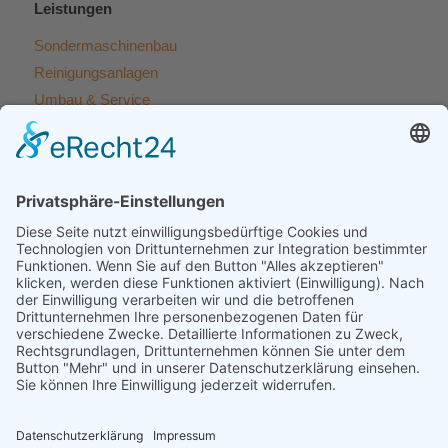
Leistungen
Sondermaschinenbau
Reinigungsanlagen
Umbau & Service
Beratung & Entwicklung
Lohnfertigung
Zertifikate und Referenzen
ISO 9001 Zertifizierung
WHG Zertifikat
Projekte & Referenzen