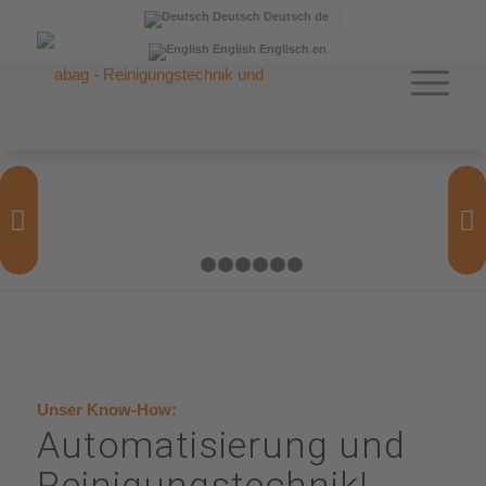
Deutsch
Deutsch
de
English
Englisch
en
Weiter
1
2
3
4
5
6
7
Unser Know-How:
Automatisierung und
Reinigungstechnik!