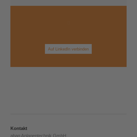
Wir bleiben in Kontakt
Auf LinkedIn verbinden
Kontakt
abag Anlagentechnik GmbH