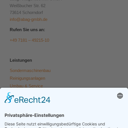
Weißbucher Str. 62
73614 Schorndorf
info@abag-gmbh.de
Rufen Sie uns an:
+49 7181 – 49215-10
Leistungen
Sondermaschinenbau
Reinigungsanlagen
Umbau & Service
Beratung & Entwicklung
Lohnfertigung
Zertifikate und Referenzen