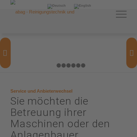
Weiter
1
2
3
4
5
6
7
Service und Anbieterwechsel
Sie möchten die
Betreuung ihrer
Maschinen oder den
Anlagenbauer